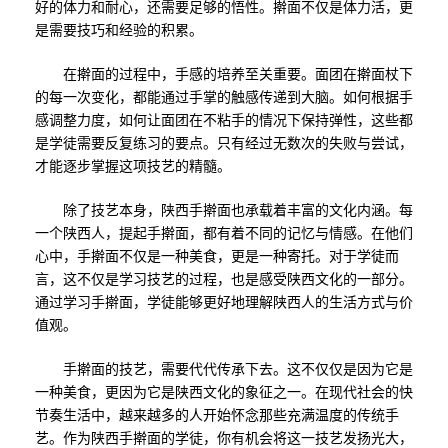
好的体力和耐心，还需要足够的悟性。擀面不仅是体力活，更
是需要技巧和经验的积累。
在擀面的过程中，手感的培养至关重要。面团在擀面杖下
的每一次变化，都能通过手掌的触感传递到大脑。如何根据手
感调整力度，如何让面团在不粘手的情况下保持弹性，这些都
是学徒需要反复练习的要点。只有经过无数次的失败与尝试，
才能逐步掌握这项技艺的精髓。
除了技艺本身，陕西手擀面也承载着丰富的文化内涵。每
一个陕西人，提起手擀面，都有着不同的记忆与情感。在他们
心中，手擀面不仅是一种美食，更是一种寄托。对于学徒而
言，这不仅是学习技艺的过程，也是感受陕西文化的一部分。
通过学习手擀面，学徒能够更好地理解陕西人的生活方式与价
值观。
手擀面的技艺，需要代代传承下去。这不仅仅是因为它是
一种美食，更因为它是陕西文化的象征之一。在现代社会的快
节奏生活中，越来越多的人开始怀念那些充满温度的传统手
艺。作为陕西手擀面的学徒，你有机会将这一技艺发扬光大，