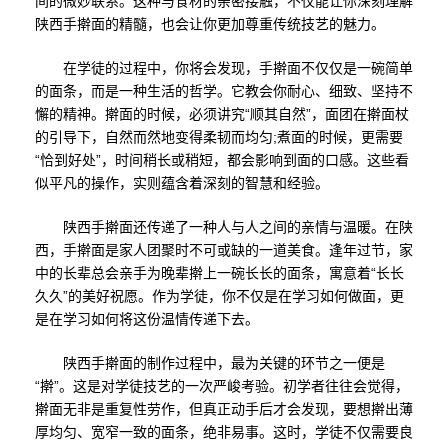
间的微妙联系。这种与食材的亲密接触，不仅能让你深刻理解
陕西手擀面的精髓，也会让你更加尊重传统技艺的魅力。
在学徒的过程中，你将会发现，手擀面不仅仅是一碗简单
的面条，而是一种生活的哲学。它教会你耐心、细致、坚持不
懈的精神。擀面的时候，必须讲究“顺其自然”，面团在擀面杖
的引导下，自然而然地变得柔韧而均匀;煮面的时候，更需要
“恰到好处”，时间稍长或稍短，都会影响到面的口感。这些看
似平凡的操作，实则蕴含着深刻的智慧和经验。
陕西手擀面还传递了一种人与人之间的亲情与温暖。在陕
西，手擀面是家人团聚时不可或缺的一道美食。逢年过节，家
中的长辈总会亲手为晚辈擀上一碗长长的面条，寓意着“长长
久久”的美好祝愿。作为学徒，你不仅是在学习如何做面，更
是在学习如何将这份温情传递下去。
陕西手擀面的制作过程中，最为关键的环节之一便是
“擀”。这是对学徒技艺的一次严峻考验。初学者往往会觉得，
擀面无非是重复性劳作，但真正动手后才会发现，要想擀出薄
厚均匀、宽窄一致的面条，绝非易事。这时，学徒不仅需要良