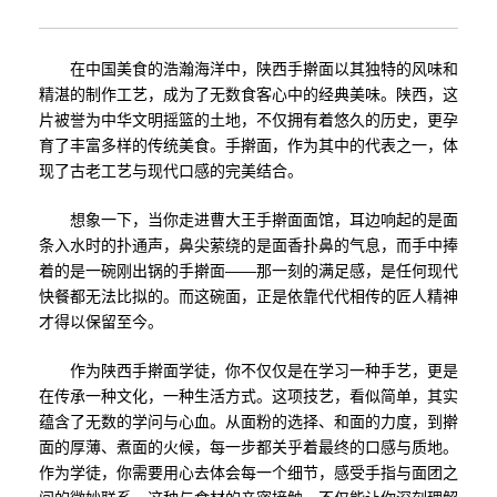
在中国美食的浩瀚海洋中，陕西手擀面以其独特的风味和
精湛的制作工艺，成为了无数食客心中的经典美味。陕西，这
片被誉为中华文明摇篮的土地，不仅拥有着悠久的历史，更孕
育了丰富多样的传统美食。手擀面，作为其中的代表之一，体
现了古老工艺与现代口感的完美结合。
想象一下，当你走进曹大王手擀面面馆，耳边响起的是面
条入水时的扑通声，鼻尖萦绕的是面香扑鼻的气息，而手中捧
着的是一碗刚出锅的手擀面——那一刻的满足感，是任何现代
快餐都无法比拟的。而这碗面，正是依靠代代相传的匠人精神
才得以保留至今。
作为陕西手擀面学徒，你不仅仅是在学习一种手艺，更是
在传承一种文化，一种生活方式。这项技艺，看似简单，其实
蕴含了无数的学问与心血。从面粉的选择、和面的力度，到擀
面的厚薄、煮面的火候，每一步都关乎着最终的口感与质地。
作为学徒，你需要用心去体会每一个细节，感受手指与面团之