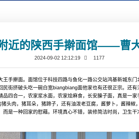
附近的陕西手擀面馆——曹
2024-09-02 12:12:19
1177
大王手擀面。面馆位于科技四路与鱼化一路公交站鸿基新城东门北
民街挤破头吃一碗白宽biangbiang面他家也有还很正宗。
精品四合一，农家浆水面，农家烩麻食，长安臊子面，真是一家
卖的猪头肉，猪耳朵，猪蹄子，还有油泼老豆腐，酱萝卜，酱辣椒
，而是一种回家的慰藉。环境真心不错，装修简洁时尚，卫生干