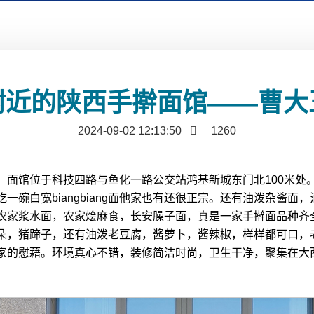
附近的陕西手擀面馆——曹大
2024-09-02 12:13:50
1260
。面馆位于科技四路与鱼化一路公交站鸿基新城东门北100米处
一碗白宽biangbiang面他家也有还很正宗。还有油泼杂酱
农家浆水面，农家烩麻食，长安臊子面，真是一家手擀面品种齐全
朵，猪蹄子，还有油泼老豆腐，酱萝卜，酱辣椒，样样都可口，
家的慰藉。环境真心不错，装修简洁时尚，卫生干净，聚集在大