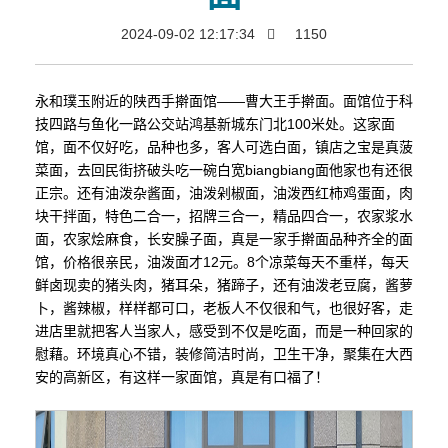
2024-09-02 12:17:34
1150
永和璞玉附近的陕西手擀面馆——曹大王手擀面。面馆位于科
技四路与鱼化一路公交站鸿基新城东门北100米处。这家面
馆，面不仅好吃，品种也多，客人可选白面，镇店之宝是真菠
菜面，去回民街挤破头吃一碗白宽biangbiang面他家也有还很
正宗。还有油泼杂酱面，油泼剁椒面，油泼西红柿鸡蛋面，肉
块干拌面，特色二合一，招牌三合一，精品四合一，农家浆水
面，农家烩麻食，长安臊子面，真是一家手擀面品种齐全的面
馆，价格很亲民，油泼面才12元。8个凉菜每天不重样，每天
鲜卤现卖的猪头肉，猪耳朵，猪蹄子，还有油泼老豆腐，酱萝
卜，酱辣椒，样样都可口，老板人不仅很和气，也很好客，走
进店里就把客人当家人，感受到不仅是吃面，而是一种回家的
慰藉。环境真心不错，装修简洁时尚，卫生干净，聚集在大西
安的高新区，有这样一家面馆，真是有口福了！