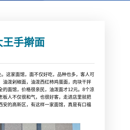
大王手擀面
处。这家面馆，面不仅好吃，品种也多，客人可
酱面，油泼剁椒面，油泼西红柿鸡蛋面，肉块干拌
的面馆，价格很亲民，油泼面才12元。8个凉
老板人不仅很和气，也很好客，走进店里就把
西安的高新区，有这样一家面馆，真是有口福