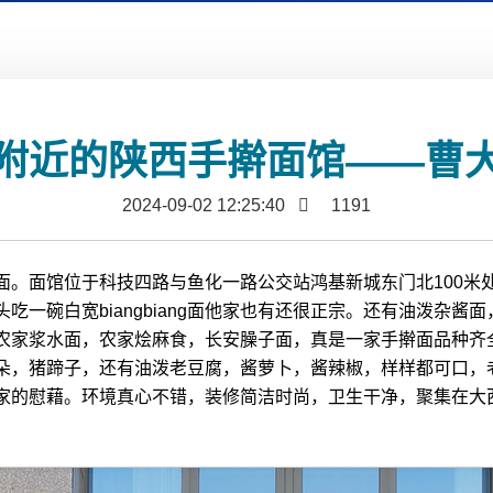
附近的陕西手擀面馆——曹
2024-09-02 12:25:40
1191
面。面馆位于科技四路与鱼化一路公交站鸿基新城东门北100米
吃一碗白宽biangbiang面他家也有还很正宗。还有油泼杂
农家浆水面，农家烩麻食，长安臊子面，真是一家手擀面品种齐全
朵，猪蹄子，还有油泼老豆腐，酱萝卜，酱辣椒，样样都可口，
家的慰藉。环境真心不错，装修简洁时尚，卫生干净，聚集在大