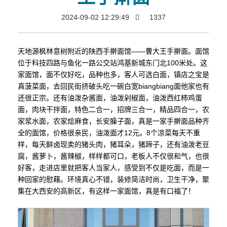
2024-09-02 12:29:49
1337
天地源枫林意树附近的陕西手擀面馆——曹大王手擀面。面馆
位于科技四路与鱼化一路公交站鸿基新城东门北100米处。这
家面馆，面不仅好吃，品种也多，客人可选白面，镇店之宝是
真菠菜面，去回民街挤破头吃一碗白宽biangbiang面他家也有
还很正宗。还有油泼杂酱面，油泼剁椒面，油泼西红柿鸡蛋
面，肉块干拌面，特色二合一，招牌三合一，精品四合一，农
家浆水面，农家烩麻食，长安臊子面，真是一家手擀面品种齐
全的面馆，价格很亲民，油泼面才12元。8个凉菜每天不重
样，每天鲜卤现卖的猪头肉，猪耳朵，猪蹄子，还有油泼老豆
腐，酱萝卜，酱辣椒，样样都可口，老板人不仅很和气，也很
好客，走进店里就把客人当家人，感受到不仅是吃面，而是一
种回家的慰藉。环境真心不错，装修简洁时尚，卫生干净，聚
集在大西安的高新区，有这样一家面馆，真是有口福了！