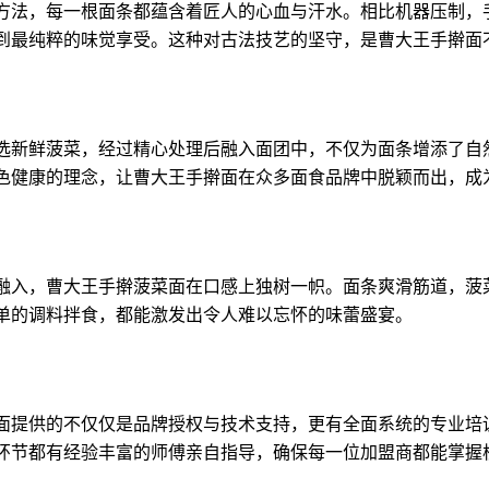
法，每一根面条都蕴含着匠人的心血与汗水。相比机器压制，
到最纯粹的味觉享受。这种对古法技艺的坚守，是曹大王手擀面
新鲜菠菜，经过精心处理后融入面团中，不仅为面条增添了自
色健康的理念，让曹大王手擀面在众多面食品牌中脱颖而出，成
入，曹大王手擀菠菜面在口感上独树一帜。面条爽滑筋道，菠
单的调料拌食，都能激发出令人难以忘怀的味蕾盛宴。
提供的不仅仅是品牌授权与技术支持，更有全面系统的专业培
环节都有经验丰富的师傅亲自指导，确保每一位加盟商都能掌握