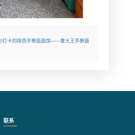
必打卡的陕西手擀面面馆——曹大王手擀面
联系