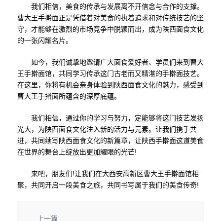
我们相信，美食的传承与发展离不开信念与合作的支撑。
曹大王手擀面正是凭借着对美食的执着追求和对传统技艺的坚
守，才能够在激烈的市场竞争中脱颖而出，成为陕西面食文化
的一张闪耀名片。
如今，我们诚挚地邀请广大面食爱好者、学员们来到曹大
王手擀面馆，共同学习传承这门古老而又精湛的手擀面技艺。
在这里，你将有机会亲身体验到陕西面食文化的魅力，感受到
曹大王手擀面所蕴含的深厚底蕴。
我们相信，通过你的学习与努力，定能够将这门技艺发扬
光大，为陕西面食文化注入新的活力与元素。让我们携手共
进，共同续写陕西面食文化的新篇章，让陕西手擀面这道美食
在世界的舞台上绽放出更加耀眼的光芒!
来吧，朋友们!让我们在大西安高新区曹大王手擀面馆相
聚，共同开启一段美食之旅，共同书写属于我们的美食传奇!
上一篇