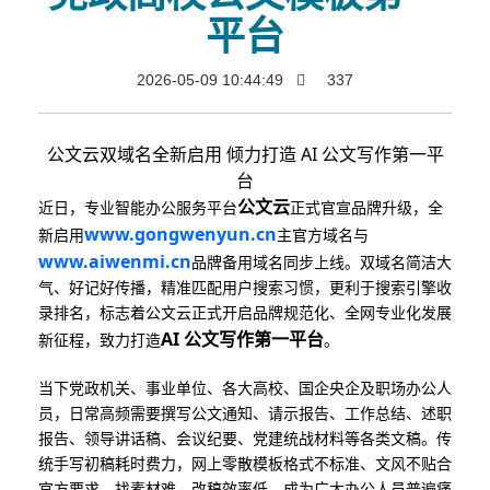
平台
2026-05-09 10:44:49
337
公文云双域名全新启用 倾力打造 AI 公文写作第一平
台
公文云
近日，专业智能办公服务平台
正式官宣品牌升级，全
www.gongwenyun.cn
新启用
主官方域名与
www.aiwenmi.cn
品牌备用域名同步上线。双域名简洁大
气、好记好传播，精准匹配用户搜索习惯，更利于搜索引擎收
录排名，标志着公文云正式开启品牌规范化、全网专业化发展
AI 公文写作第一平台
新征程，致力打造
。
当下党政机关、事业单位、各大高校、国企央企及职场办公人
员，日常高频需要撰写公文通知、请示报告、工作总结、述职
报告、领导讲话稿、会议纪要、党建统战材料等各类文稿。传
统手写初稿耗时费力，网上零散模板格式不标准、文风不贴合
官方要求，找素材难、改稿效率低，成为广大办公人员普遍痛