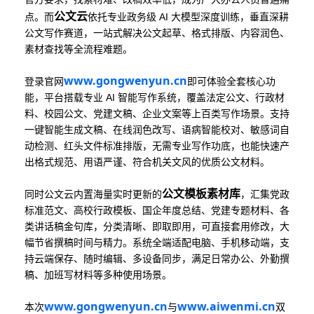
公文云
点。而
依托专业政务级 AI 大模型深度训练，垂直深耕
公文写作赛道，一站式解决公文起草、格式排版、内容润色、
素材查找等全流程难题。
www.gongwenyun.cn
登录官网
即可体验全套核心功
能，平台搭载专业 AI 智能写作系统，覆盖法定公文、行政材
料、校园公文、党建文稿、企业文案等上百类写作场景。支持
一键智能生成文稿、在线润色改写、语病智能校对、敏感词自
动检测、红头文件标准排版，无需专业写作功底，也能快速产
出格式规范、用语严谨、符合机关文风的优质公文材料。
公文模板素材库
同时公文云内置海量实时更新的
，汇集党政
标准范文、高校行政模板、国企年度总结、党建专题材料、各
类讲话稿金句库，分类清晰、即取即用，可直接套用修改，大
幅节省撰稿时间与精力。系统全端适配电脑、手机移动端，支
持云端保存、随时编辑、多设备同步，满足日常办公、外勤撰
稿、加班写材料等多种使用场景。
www.gongwenyun.cn
www.aiwenmi.cn
本次
与
双