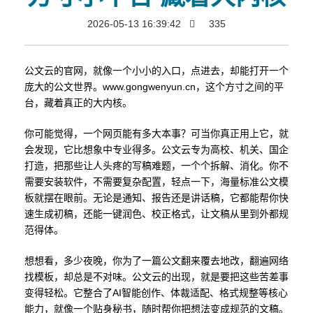
2026-05-13 16:39:42
335
公文云的官网，就像一个小小的入口，点进去，却能打开一个
庞大的公文世界。www.gongwenyun.cn，这个方寸之间的平
台，藏着真正的大内核。
你可能觉得，一个网页能有多大本事？可当你真正用上它，就
会发现，它比想象中专业得多。公文云专为高校、机关、国企
打造，把那些让人头疼的写稿难题，一个个拆解、消化。你不
需要安装软件，不需要复杂配置，轻点一下，海量标准公文模
板就摆在眼前。无论是通知、报告还是讲话稿，它都能帮你快
速生成初稿，还能一键润色、校正格式，让文稿从里到外都规
范得体。
想想看，多少夜晚，你为了一篇公文翻来覆去地改，翻遍网络
找模板，却总是不对味。公文云的出现，就是要把这些苦差事
变得轻松。它整合了AI智能创作、体裁适配、格式规整等核心
能力，就像一个贴身秘书，随时帮你把想法变成规范的文稿。