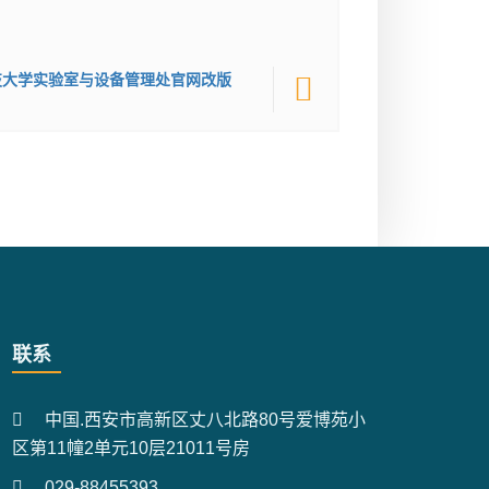
技大学实验室与设备管理处官网改版
联系
中国.西安市高新区丈八北路80号爱博苑小
区第11幢2单元10层21011号房
029-88455393