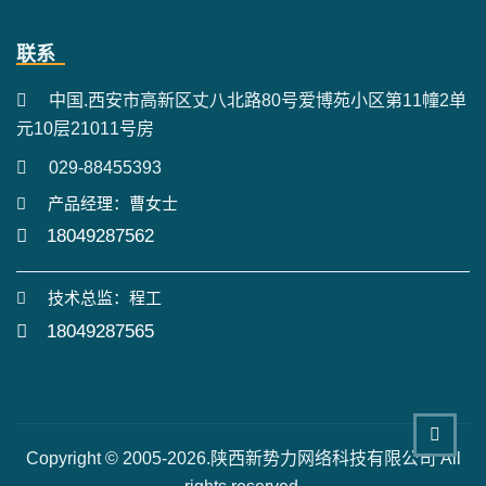
联系
中国.西安市高新区丈八北路80号爱博苑小区第11幢2单
元10层21011号房
029-88455393
产品经理：曹女士
18049287562
技术总监：程工
18049287565
Copyright © 2005-2026.陕西新势力网络科技有限公司 All