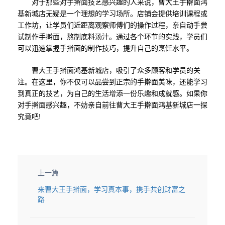
对于那些对手擀面技艺感兴趣的人来说，曹大王手擀面鸿
基新城店无疑是一个理想的学习场所。店铺会提供培训课程或
工作坊，让学员们近距离观察师傅们的操作过程，亲自动手尝
试制作手擀面，熬制底料汤汁。通过各个环节的实践，学员们
可以迅速掌握手擀面的制作技巧，提升自己的烹饪水平。
曹大王手擀面鸿基新城店，吸引了众多顾客和学员的关
注。在这里，你不仅可以品尝到正宗的手擀面美味，还能学习
到真正的技艺，为自己的生活增添一份乐趣和成就感。如果你
对手擀面感兴趣，不妨亲自前往曹大王手擀面鸿基新城店一探
究竟吧!
上一篇
来曹大王手擀面，学习真本事，携手共创财富之
路