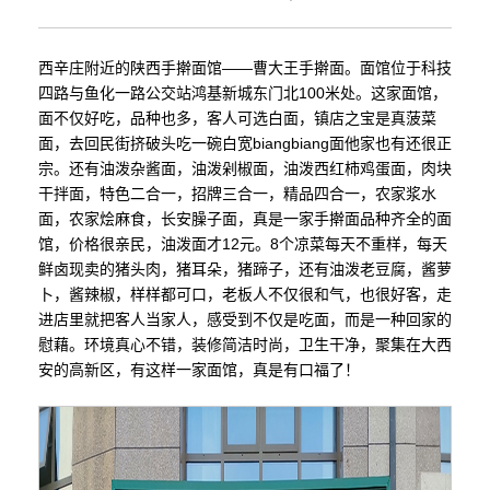
西辛庄附近的陕西手擀面馆——曹大王手擀面。面馆位于科技
四路与鱼化一路公交站鸿基新城东门北100米处。这家面馆，
面不仅好吃，品种也多，客人可选白面，镇店之宝是真菠菜
面，去回民街挤破头吃一碗白宽biangbiang面他家也有还很正
宗。还有油泼杂酱面，油泼剁椒面，油泼西红柿鸡蛋面，肉块
干拌面，特色二合一，招牌三合一，精品四合一，农家浆水
面，农家烩麻食，长安臊子面，真是一家手擀面品种齐全的面
馆，价格很亲民，油泼面才12元。8个凉菜每天不重样，每天
鲜卤现卖的猪头肉，猪耳朵，猪蹄子，还有油泼老豆腐，酱萝
卜，酱辣椒，样样都可口，老板人不仅很和气，也很好客，走
进店里就把客人当家人，感受到不仅是吃面，而是一种回家的
慰藉。环境真心不错，装修简洁时尚，卫生干净，聚集在大西
安的高新区，有这样一家面馆，真是有口福了！