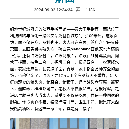
2024-09-02 12:34:34
1156
绿地世纪城附近的陕西手擀面馆——曹大王手擀面。面馆位于
科技四路与鱼化一路公交站鸿基新城东门北100米处。这家面
馆，面不仅好吃，品种也多，客人可选白面，镇店之宝是真菠
菜面，去回民街挤破头吃一碗白宽biangbiang面他家也有还很
正宗。还有油泼杂酱面，油泼剁椒面，油泼西红柿鸡蛋面，肉
块干拌面，特色二合一，招牌三合一，精品四合一，农家浆水
面，农家烩麻食，长安臊子面，真是一家手擀面品种齐全的面
馆，价格很亲民，油泼面才12元。8个凉菜每天不重样，每天
鲜卤现卖的猪头肉，猪耳朵，猪蹄子，还有油泼老豆腐，酱萝
卜，酱辣椒，样样都可口，老板人不仅很和气，也很好客，走
进店里就把客人当家人，感受到不仅是吃面，而是一种回家的
慰藉。环境真心不错，装修简洁时尚，卫生干净，聚集在大西
安的高新区，有这样一家面馆，真是有口福了！