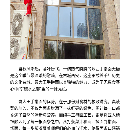
当秋风渐起，落叶纷飞，一碗热气腾腾的陕西手擀面无疑
是这个季节最温暖的慰藉。在古城西安，这座承载着千年历史
的文化名城，曹大王手擀面以其独特的魅力，成为了无数食客
心中的“碳水之都”里的一抹亮色。
曹大王手擀面的优势，在于那份对食材的极致讲究。真菠
菜的加入，不仅为面条增添了一抹鲜亮的绿色，更让每一口都
充满了自然的清新与营养。而纯手工擀面工艺，更是将匠人精
神融入到了每一根面条之中。从打菠菜汁和面、揉面到擀面、
切面，每一步都凝聚着师傅们的心血与汗水，使得面条口感筋