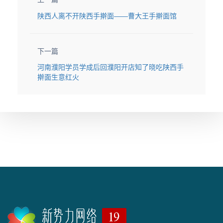
陕西人离不开陕西手擀面——曹大王手擀面馆
下一篇
河南濮阳学员学成后回濮阳开店知了晓吃陕西手
擀面生意红火