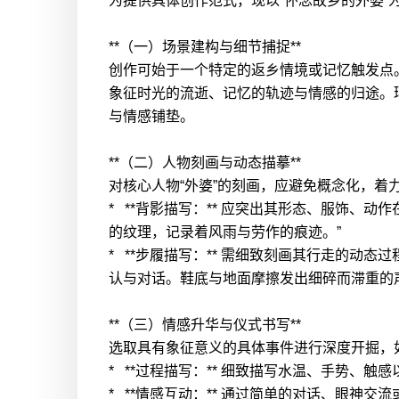
为提供具体创作范式，现以“怀念故乡的外婆”
**（一）场景建构与细节捕捉**
创作可始于一个特定的返乡情境或记忆触发点。
象征时光的流逝、记忆的轨迹与情感的归途。
与情感铺垫。
**（二）人物刻画与动态描摹**
对核心人物“外婆”的刻画，应避免概念化，着力
* **背影描写：** 应突出其形态、服饰
的纹理，记录着风雨与劳作的痕迹。”
* **步履描写：** 需细致刻画其行走的
认与对话。鞋底与地面摩擦发出细碎而滞重的
**（三）情感升华与仪式书写**
选取具有象征意义的具体事件进行深度开掘，
* **过程描写：** 细致描写水温、手势、
* **情感互动：** 通过简单的对话、眼神