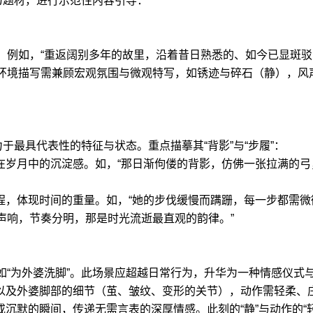
为题材，进行示范性内容引导：
例如，“重返阔别多年的故里，沿着昔日熟悉的、如今已显斑驳的
环境描写需兼顾宏观氛围与微观特写，如锈迹与碎石（静），风
于最具代表性的特征与状态。重点描摹其“背影”与“步履”：
、动作在岁月中的沉淀感。如，“那日渐佝偻的背影，仿佛一张拉满
动态过程，体现时间的重量。如，“她的步伐缓慢而蹒跚，每一步都
声响，节奏分明，那是时光流逝最直观的韵律。”
如“为外婆洗脚”。此场景应超越日常行为，升华为一种情感仪式
触感以及外婆脚部的细节（茧、皱纹、变形的关节），动作需轻柔、
交流或沉默的瞬间，传递无需言表的深厚情感。此刻的“静”与动作的