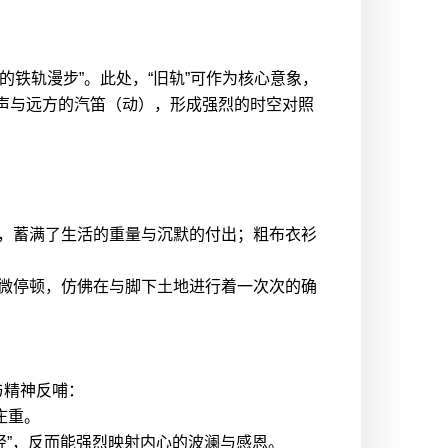
铁轨漫步”。此处，“旧轨”可作为核心意象，
声与远方的汽笛（动），形成强烈的时空对照
的弓，蓄满了生活的重量与沉默的付出；粗布衣衫
需微微停顿，仿佛在与脚下土地进行着一次次的确
与精神反哺：
庄重。
“轻”，反而能强烈映射内心的波澜与感恩。