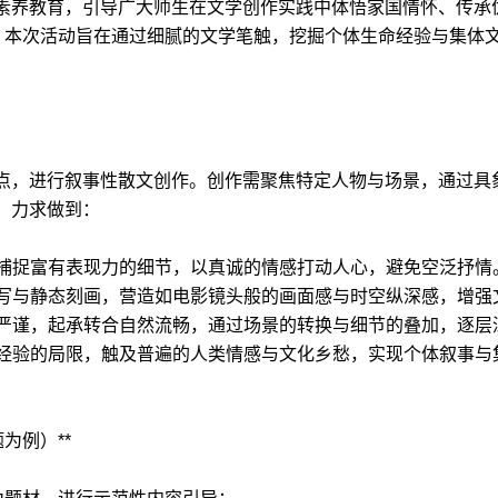
素养教育，引导广大师生在文学创作实践中体悟家国情怀、传承
动。本次活动旨在通过细腻的文学笔触，挖掘个体生命经验与集体
点，进行叙事性散文创作。创作需聚焦特定人物与场景，通过具
，力求做到：
生活，捕捉富有表现力的细节，以真诚的情感打动人心，避免空泛抒情
动态描写与静态刻画，营造如电影镜头般的画面感与时空纵深感，增
需逻辑严谨，起承转合自然流畅，通过场景的转换与细节的叠加，逐
超越个人经验的局限，触及普遍的人类情感与文化乡愁，实现个体叙
为例）**