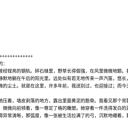
+++++++++++++
的：
曾经锃亮的钢轨。碎石缝里，野草长得倔强，在风里微微地颤。
静默地躺在午后的阳光里。远处似有若无地传来一声汽笛，悠长
微的尘土。就是在这里，许多年前，我送别过，也迎接过；而今
地压着，墙皮剥落的地方，露出里面黄泥的筋骨。我看见那个背
，微微向前倾着，像一尊定了格的雕塑。她穿着一件洗得发白的
得异常清晰，那弧度，像一张被生活拉满了的弓，沉默地绷着，