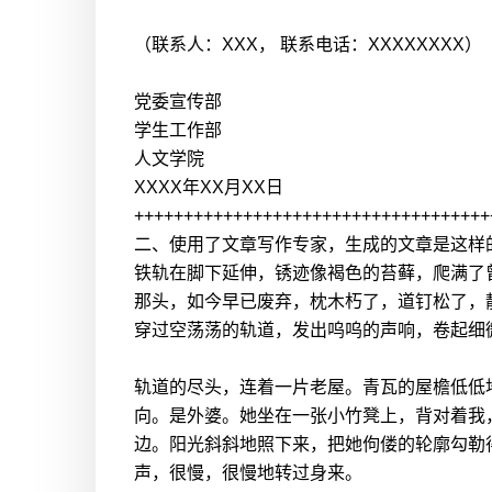
（联系人：XXX， 联系电话：XXXXXXXX）
党委宣传部
学生工作部
人文学院
XXXX年XX月XX日
++++++++++++++++++++++++++++++++++++
二、使用了文章写作专家，生成的文章是这样
铁轨在脚下延伸，锈迹像褐色的苔藓，爬满了
那头，如今早已废弃，枕木朽了，道钉松了，
穿过空荡荡的轨道，发出呜呜的声响，卷起细
轨道的尽头，连着一片老屋。青瓦的屋檐低低
向。是外婆。她坐在一张小竹凳上，背对着我
边。阳光斜斜地照下来，把她佝偻的轮廓勾勒
声，很慢，很慢地转过身来。