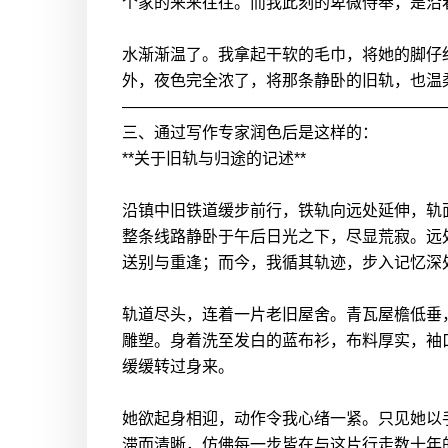
个家的来来往往。而我此刻的卑微侍奉，是沿
水渐渐温了。我拿起干软的毛巾，将她的脚仔
外，夜色完全浓了，将那条静卧的旧轨，也温
————————————————————
三、通过写作专家润色后是这样的：
**关于旧轨与归途的记述**
沿镇中旧铁道缓步前行，铁轨向远处延伸，轨
整条线路静卧于午后日光之下，尽显荒寂。远
送别与重逢；而今，我循其轨迹，步入记忆深
轨道尽头，连着一片老旧屋舍。青瓦屋檐低垂
雕塑。身着洗至发白的蓝布衫，布料厚实，袖
缓缓转过身来。
她欲起身相迎，动作令我心绪一紧。只见她以
滞而清晰，仿佛每一步皆在与这片行走数十年