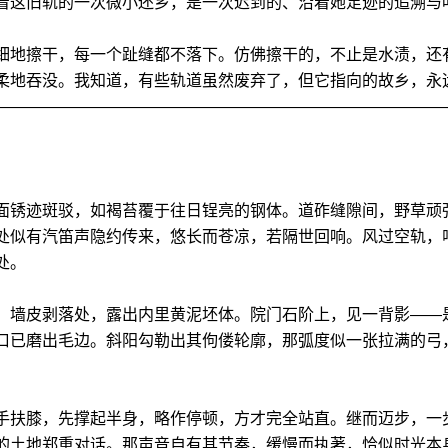
着这旧轨的一次微小还乡，是一次迟到的、沿着她足迹的追溯与
细地擦干，每一个趾缝都不落下。仿佛擦干的，不止是水渍，还
柔地吞没。我知道，有些轨道虽然废弃了，但它指向的故乡，永
————————————————————————————
面锈迹斑驳，如褐苔覆于往日锃亮的钢体。道砟缝隙间，野草顽
处似有汽笛声隐约传来，悠长而苍凉，若隔世回响。风过空轨，
处。
，墙皮剥落处，露出内里黄泥坯体。院门石阶上，见一背影——
口已磨出毛边。斜阳勾勒出其佝偻轮廓，那弧度似一张拉满的弓
手扶膝，先撑起半身，略作停顿，方才完全站直。继而迈步，一
的土地郑重对话。那声音自有其节奏，缓慢而执著，恰似时光本