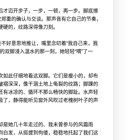
后才迈开步子，一步，一顿，再一步。脚底擦
次郑重的确认与交谈。那声音有它自己的节奏，
硬硬的，纹路深得像刀刻。
些不好意思地推让，嘴里念叨着“我自己来，我
的双脚浸入温水的那一刻，她轻轻“喟”了一
次如此仔细地看这双脚。它们是瘦小的，却布
皱褶深深，像干涸土地上龟裂的纹路；脚踝的
还有冰凉的、循环不那么畅快的脚趾。水声轻
极了，静得能听见窗外风吹过老槐树叶子的声
却是她几十年走过的、我未曾参与的风霜雨
到白发，从挺拔到佝偻，稳稳地托起了我们这