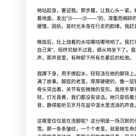
她站起身，要迎我。那步履，让我心头一紧。
着地面，发出“沙——沙——”的、滞重而细
缓慢，固执，是时光本身在行走的韵律。我赶
晚饭后，灶上烧着的水咕嘟咕嘟地响了。我打
自己来”，但终究拗不过我，顺从地坐下了。我
声，那声音里，有种卸下所有负累后的松弛。
我蹲下身，用手撩起水，轻轻浇在她的脚背上
满了故事。脚底的老茧，厚厚硬硬的，像一层
骨头突出着，关节有些微微的变形。我用手掌
轻，灯光昏黄，我们都没有说话。她只是低着
音，静得能听见岁月在盆中温水里流淌的声音
这哪里仅仅是在洗脚呢？这分明是一场沉默的
雪。那一条条皱纹，一个个老茧，就是她生命