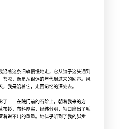
我沿着这条旧轨慢慢地走，它从镇子这头通到
，苍凉，像是从很远的年代飘过来的回声。风
天，我是沿着它，走回记忆的深处去。
影了——在院门前的石阶上，朝着我来的方
蓝布衫，布料厚实，经纬分明，袖口磨出了毛
蓄着说不出的重量。她似乎听到了我的脚步