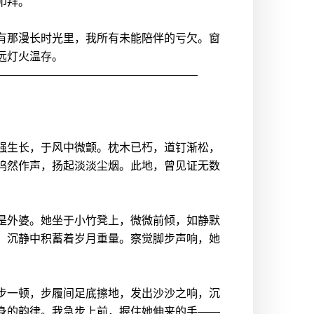
叩拜。
有那漫长时光里，我所有未能陪伴的亏欠。窗
远灯火温存。
——————————————————
强生长，于风中微颤。枕木已朽，道钉渐松，
呜然作声，扬起淡淡尘烟。此地，曾见证无数
是外婆。她坐于小竹凳上，微微前倾，如静默
，沉静中积蓄着岁月重量。察觉脚步声响，她
步一顿，步履间足底擦地，发出沙沙之响，沉
身的韵律。我急步上前，握住她伸来的手——