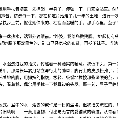
她用手扶着膝盖，先撑起一半身子，停顿一下，再完全站直。然
碎的声音，仿佛每一下，都在和这片她走了几十年的土地，进行一
紧快步上前，握住她伸来的、枯瘦而温暖的手。那手心里，茧子
来一盆热水，端到外婆跟前。“外婆，我给您烫烫脚。”她起初有
帮她脱下那双黑色的、鞋口已经宽松的布鞋，再褪下袜子。当她
。水温透过我的指尖，传递着一种踏实的暖意。我低下头，第一
铠甲，那是长年累月站立与行走的勋章；脚背上的皮肤松弛了，
托着她的脚，用拇指的指腹，极轻、极缓地揉按那些坚硬的茧，
头，看着我，偶尔用手拢一下我耳边的头发。那一刻，屋子里静
。
仪式。盆中的水，濯去的或许是一日的尘埃，但我指尖流过的，
的旧轨啊——一条用坚韧、付出与无言的愛铺就的轨迹，从青春