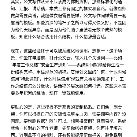
其实，公文写作从来不应该成为你的负担。那些标准化的通
知、汇报、讲话稿，本质上都有固定的框架和套路。就像厨师
做菜需要菜谱，裁缝做衣服需要纸样，公文写作同样需要一套
靠谱的模板。那些资深的笔杆子之所以写得又快又好，不是因
为他们天赋异禀，而是因为他们脑子里装着无数个成熟的模
板，知道什么场合该用什么结构，什么措辞最合适。
现在，这些经验终于可以被系统化地调用。想象一下这个场
景：你坐在电脑前，打开公文云，输入几个关键词——比如
“年度工作总结”“安全生产通知”——系统瞬间就能给你生成一
份结构完整、用语规范的初稿。它懂公文里的门道：什么时候
该用“特此通知”，什么时候该用“现就有关事项通知如下”；工
作总结该怎么分板块，讲话稿的层次感如何打造。这些原本需
要多年积累的经验，现在一键就能调用。
更贴心的是，这些模板不是死板的复制粘贴。它们像一副骨
架，你可以根据自己的实际情况填充血肉。需要调整内容？没
问题。要增删数据？随时可以。想替换案例？轻而易举。系统
就像一位耐心的写作老师，先帮你搭好框架，你再往里填东
西。遇到拿不准的措辞，还有智能提示帮你把关，避免踩到