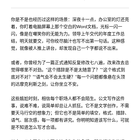
你是不是也经历过这样的场景：深夜十一点，办公室的灯还亮
着，你盯着电脑屏幕上那个空白的Word文档，光标一闪一
闪，像是在嘲笑你的无能为力。领导上午交代的年度工作总
结，明天就要交，可你绞尽脑汁也写不出第一句话。这种感
觉，就像被人推上讲台，却发现自己一个字都说不出来。
或者，你曾经为了一篇正式通知反复修改七八遍，改来改去总
觉得哪里不对劲。“这个措辞是不是太随意了？”“这个格式到
底对不对？”“语气会不会太生硬？”每一个问题都像悬在头顶
的达摩克利斯之剑，让你坐立不安。
这些尴尬时刻，相信每个职场人都不会陌生。公文写作这件
事，说难不难，说简单却总让人抓狂。它不是文学创作，不需
要天马行空的想象力；但它也不是简单的填空，格式、措辞、
语气、层次感，每一项都有讲究。你明明知道该写什么，可就
是不知道怎么写才合适。