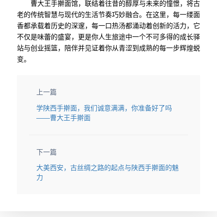
曹大王手擀面馆，联结着往昔的醇厚与未来的憧憬，将古
老的传统智慧与现代的生活节奏巧妙融合。在这里，每一缕面
香都承载着历史的深邃，每一口热汤都涌动着创新的活力，它
不仅是味蕾的盛宴，更是你人生旅途中一个不可多得的成长驿
站与创业摇篮，陪伴并见证着你从青涩到成熟的每一步辉煌蜕
变。
上一篇
学陕西手擀面，我们诚意满满，你准备好了吗
——曹大王手擀面
下一篇
大美西安，古丝绸之路的起点与陕西手擀面的魅
力