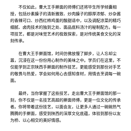
不仅如此，曹大王手擀面的师傅们还将毕生所学倾囊相
授，包括炒素臊子的清新雅致、炒肉臊子的醇厚浓郁、炒杂酱
的香辣可口、炒西红柿鸡蛋的酸甜适中，以及调配凉菜的精巧
细腻、卤肉技术的独到之处、面品底料汤汁的秘制配方。每一
项技艺，都是对味觉艺术的极致探索，是对传统美食文化的深
刻传承。
在曹大王手擀面馆，时间仿佛放慢了脚步，让人忘却尘
嚣，沉浸在这一份份用心制作的美味之中。学员们在这里，不
仅能学到正宗陕西手擀面的制作技艺，更能感受到那份对手艺
的敬畏与热爱，学会如何用心去感知食材，用情去烹调每一碗
面。
最终，当你掌握了这些技艺，走出曹大王手擀面馆的那一
刻，你不仅是一名技艺高超的擀面师傅，更是一位文化的传承
者。你将带着这份技艺，以面会友，让更多人通过一碗碗热气
腾腾的手擀面，感受到陕西的深厚文化底蕴，体验到那份以友
为桥、以心相交的美好情感。