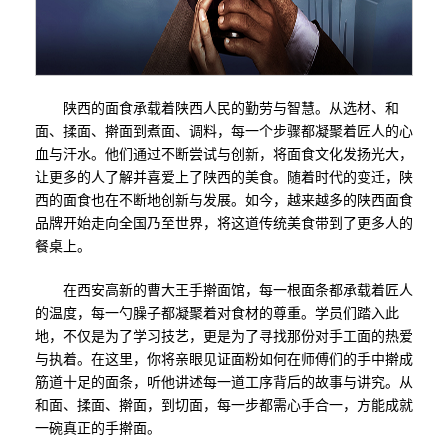
陕西的面食承载着陕西人民的勤劳与智慧。从选材、和
面、揉面、擀面到煮面、调料，每一个步骤都凝聚着匠人的心
血与汗水。他们通过不断尝试与创新，将面食文化发扬光大，
让更多的人了解并喜爱上了陕西的美食。随着时代的变迁，陕
西的面食也在不断地创新与发展。如今，越来越多的陕西面食
品牌开始走向全国乃至世界，将这道传统美食带到了更多人的
餐桌上。
在西安高新的曹大王手擀面馆，每一根面条都承载着匠人
的温度，每一勺臊子都凝聚着对食材的尊重。学员们踏入此
地，不仅是为了学习技艺，更是为了寻找那份对手工面的热爱
与执着。在这里，你将亲眼见证面粉如何在师傅们的手中擀成
筋道十足的面条，听他讲述每一道工序背后的故事与讲究。从
和面、揉面、擀面，到切面，每一步都需心手合一，方能成就
一碗真正的手擀面。