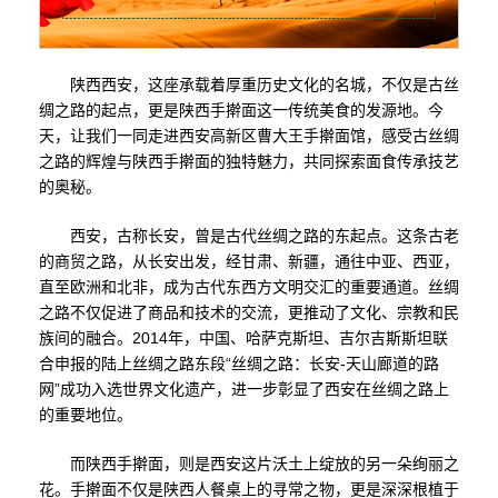
陕西西安，这座承载着厚重历史文化的名城，不仅是古丝
绸之路的起点，更是陕西手擀面这一传统美食的发源地。今
天，让我们一同走进西安高新区曹大王手擀面馆，感受古丝绸
之路的辉煌与陕西手擀面的独特魅力，共同探索面食传承技艺
的奥秘。
西安，古称长安，曾是古代丝绸之路的东起点。这条古老
的商贸之路，从长安出发，经甘肃、新疆，通往中亚、西亚，
直至欧洲和北非，成为古代东西方文明交汇的重要通道。丝绸
之路不仅促进了商品和技术的交流，更推动了文化、宗教和民
族间的融合。2014年，中国、哈萨克斯坦、吉尔吉斯斯坦联
合申报的陆上丝绸之路东段“丝绸之路：长安-天山廊道的路
网”成功入选世界文化遗产，进一步彰显了西安在丝绸之路上
的重要地位。
而陕西手擀面，则是西安这片沃土上绽放的另一朵绚丽之
花。手擀面不仅是陕西人餐桌上的寻常之物，更是深深根植于