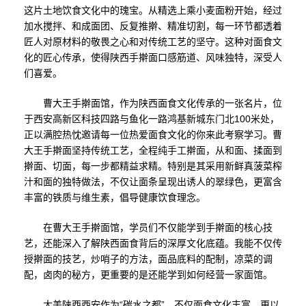
这片土地饮食文化中的瑰宝。从精选上乘小麦面粉开始，经过
加水搅拌、和成面团、反复推擀、精准切割，每一环节都透着
匠人对原材料的敬畏之心和对传统工艺的坚守。这种对面食文
化的匠心传承，使得陕西手擀面口感筋道、风味独特，深受人
们喜爱。
曹大王手擀面馆，作为陕西面食文化传承的一张名片，位
于西安高新区科技四路与鱼化一路鸿基新城东门北100米处，
正以满腔热忱邀请每一位热爱面食文化的你来此考察学习。曹
大王手擀面坚持传统工艺，全程纯手工擀面，从和面、揉面到
擀面、切面，每一步都精益求精。特别是其采用新鲜真菠菜榨
汁和面的独特做法，不仅让面条呈现出诱人的翠绿色，更富含
丰富的铁质与维生素，倡导健康饮食理念。
在曹大王手擀面馆，学员们不仅能学到手擀面的核心技
艺，还能深入了解陕西面食背后的深厚文化底蕴。我能不仅传
授擀面的技艺，炒哨子的方法，面品底料的配制，凉菜的调
配，卤肉的秘方，更重要的是还能学到如何经营一家面馆。
大美陕西西安作为“碳水之都”，不仅面食文化丰富，更以