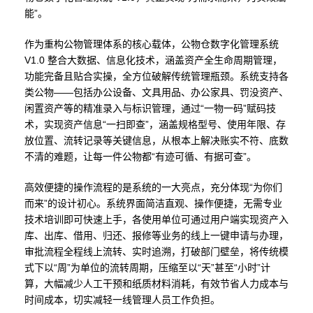
能”。
作为重构公物管理体系的核心载体，公物仓数字化管理系统
V1.0 整合大数据、信息化技术，涵盖资产全生命周期管理，
功能完备且贴合实操，全方位破解传统管理瓶颈。系统支持各
类公物——包括办公设备、文具用品、办公家具、罚没资产、
闲置资产等的精准录入与标识管理，通过“一物一码”赋码技
术，实现资产信息“一扫即查”，涵盖规格型号、使用年限、存
放位置、流转记录等关键信息，从根本上解决账实不符、底数
不清的难题，让每一件公物都“有迹可循、有据可查”。
高效便捷的操作流程的是系统的一大亮点，充分体现“为你们
而来”的设计初心。系统界面简洁直观、操作便捷，无需专业
技术培训即可快速上手，各使用单位可通过用户端实现资产入
库、出库、借用、归还、报修等业务的线上一键申请与办理，
审批流程全程线上流转、实时追溯，打破部门壁垒，将传统模
式下以“周”为单位的流转周期，压缩至以“天”甚至“小时”计
算，大幅减少人工干预和纸质材料消耗，有效节省人力成本与
时间成本，切实减轻一线管理人员工作负担。