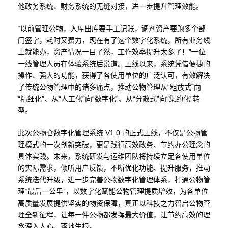
他政务系统、财务系统的无缝对接，进一步提升管理效能。
“以前管理公物，入库出库要手工记账，调剂资产要跑多个部
门签字，耗时又费力，现在有了这个数字化系统，所有业务线
上就能办，资产情况一目了然，工作效率提升太多了！”一位
一线管理人员在体验系统后说道。上线以来，系统凭借便捷的
操作、强大的功能，获得了各使用单位的广泛认可，有效解决
了传统公物管理中的诸多痛点，推动公物管理从“粗放式”向
“精细化”、从“人工化”向“数字化”、从“分散式”向“集约化”转
型。
此次公物仓数字化管理系统 V1.0 的正式上线，不仅是公物管
理模式的一次创新突破，更是践行高效政务、节约办公理念的
具体实践。未来，系统研发与运维团队将持续立足各使用单位
的实际需求，倾听用户反馈，不断优化功能、提升服务，推动
系统迭代升级，进一步完善公物数字化管理体系，打通公物管
理“最后一公里”，以数字化赋能公物管理提质增效，为各单位
高质量发展提供坚实的物资保障，真正以科技之力智启公物管
理全新征程，让每一件公物都发挥最大价值，让节约高效的理
念深入人心、落地生根。