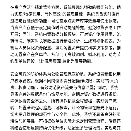
在资产盘活与精准管控方面，系统展现出强劲的赋能效能，助
力实现“物尽其用、节约高效”的管理目标。系统具备实时库存
监控与智能预警功能，可动态跟踪资产库存数量与使用状态，
当资产库存低于设定阈值时自动提醒补充，避免缺货影响工作
开展；同时，系统内置数据分析模块，可对资产使用频率、流
转情况、闲置时长等数据进行精准分析，生成可视化报表，为
管理人员优化资源配置、盘活闲置资产提供科学决策参考，推
动闲置资产在各单位、各部门间高效调剂、循环利用，助力节
约型单位建设，让“沉睡资源”转化为发展动能。
安全可靠的防护体系为公物管理保驾护航。系统设置精细化用
户权限管控，根据不同岗位职责分配操作权限，实现“专人负
责、权责明确”，有效防范资产流失与信息泄露；同时，系统
具备完善的数据备份与恢复功能，定期对资产数据进行备份，
确保数据安全不丢失，所有操作记录全程留档，实现资产流
转、处置全流程可追溯、可核查，让公物管理在阳光下运行，
切实提升管理的规范性与安全性。此外，系统还具备良好的灵
活性与扩展性，可根据各单位实际需求定制管理流程，后续还
将结合使用反馈持续优化升级，适配更多管理场景，实现与其