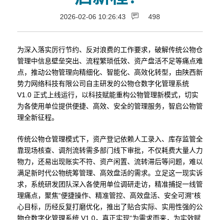
2026-02-06 10:26:43
498
为深入落实厉行节约、反对浪费的工作要求，破解传统公物仓
管理中信息壁垒突出、流程繁琐低效、资产盘活不足等痛点难
点，推动公物管理向精细化、智能化、高效化转型，由陕西新
势力网络科技有限公司自主研发的公物仓数字化管理系统
V1.0 正式上线运行，以科技赋能重构公物管理新模式，切实
为各使用单位提供便捷、高效、安全的管理服务，智启公物管
理全新征程。
传统公物仓管理模式下，资产登记依赖人工录入、库存监管全
靠现场核查、调剂流转需多部门线下审批，不仅耗费大量人力
物力，还易出现账实不符、资产闲置、流转滞后等问题，难以
满足新时代公物统筹管理、高效盘活的需求。立足这一现实诉
求，系统研发团队深入各使用单位调研走访，精准捕捉一线管
理痛点，聚焦“便捷操作、精准管控、高效盘活、安全可溯”核
心目标，历经反复打磨优化，推出了贴合实际、实用性强的公
物仓数字化管理系统 V1.0，真正实现“为需求而来，为实效赋